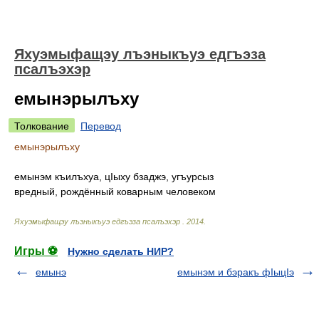
Яхуэмыфащэу лъэныкъуэ едгъэза
псалъэхэр
емынэрылъху
Толкование
Перевод
емынэрылъху
емынэм къилъхуа, цIыху бзаджэ, угъурсыз
вредный, рождённый коварным человеком
Яхуэмыфащэу лъэныкъуэ едгъэза псалъэхэр
.
2014
.
Игры ⚽
Нужно сделать НИР?
емынэ
емынэм и бэракъ фIыцIэ